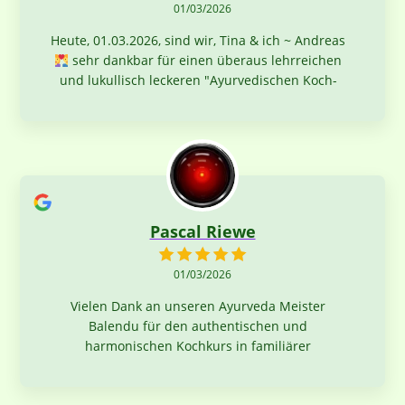
01/03/2026
Heute, 01.03.2026, sind wir, Tina & ich ~ Andreas
sehr dankbar für einen überaus lehrreichen
und lukullisch leckeren "Ayurvedischen Koch-
und Genuss-Workshop" in Ammaji's Ayurveda
Zentrum in Wiesbaden ~ von und mit Balendu
Goswami
In 4 Stunden mit 10 "kochwilligen
Ayurveda-Abenteurern"
5 aufeinander
abgestimmte genial einfache und leckere
Gerichte kreiert ~ und ~ genüsslich verspeist
In gemeinsam sehr nährender Energie
Pascal Riewe
machen solche unkomplizierten Workshops
einfach nur Spaß ~ und gesund ist es obendrein
01/03/2026
Von Herzen
DANKEschön
lieber
Balendu, für Deine liebevolle Vorbereitung und
Vielen Dank an unseren Ayurveda Meister
Durchführung, für all Deine Informationen und
Balendu für den authentischen und
vor Allem auch das sehr gemütliche Ambiente
harmonischen Kochkurs in familiärer
Gerne immer wieder
Atmosphäre.