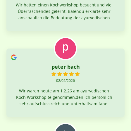
Wir hatten einen Kochworkshop besucht und viel
Überraschendes gelernt. Balendu erklärte sehr
anschaulich die Bedeutung der ayurvedischen
Ernährung und wie wir mit wenigen Zutaten und
Gewürzen ein leckeres Essen kochen. Es hat viel
Spaß gemacht und ganz toll geschmeckt
.
peter bach
02/02/2026
Wir waren heute am 1.2.26 am ayurvedischen
Koch Workshop teigenommen,den ich persönlich
sehr aufschlussreich und unterhaltsam fand.
Alles wurde verständlich und unterhaltsam
erklärt ,und beschrieben .Das Leasing by doing
und die sympathische Gruppe runden das Ganze
ab das zubereitete Essen war richtig lecker wir