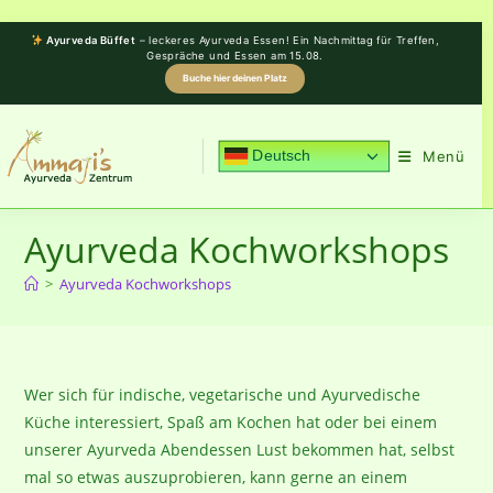
Zum
Inhalt
Ayurveda Büffet
– leckeres Ayurveda Essen! Ein Nachmittag für Treffen,
Gespräche und Essen am 15.08.
springen
Buche hier deinen Platz
Deutsch
Menü
0
Ayurveda Kochworkshops
>
Ayurveda Kochworkshops
Wer sich für indische, vegetarische und Ayurvedische
Küche interessiert, Spaß am Kochen hat oder bei einem
unserer Ayurveda Abendessen Lust bekommen hat, selbst
mal so etwas auszuprobieren, kann gerne an einem