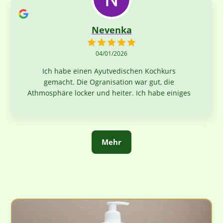
Nevenka
04/01/2026
Ich habe einen Ayutvedischen Kochkurs
gemacht. Die Ogranisation war gut, die
Athmosphäre locker und heiter. Ich habe einiges
über Gewürze und deren Zubereitung mit
Gemüse und Linsen erfahren. Am Ende kam eine
tolle Kombination aus Reis, Gemüse, einem
Linsengericht und einem Paneergericht raus, das
Mehr
keine Wünsche offen lies. Ich werde gerne das
Gelernt zu hause ausprobieren. Vielen Dank!